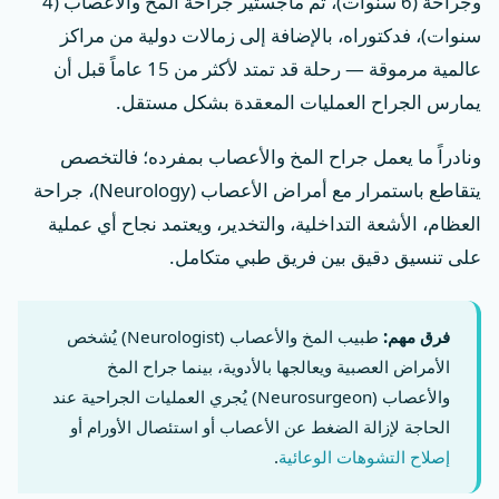
وجراحة (6 سنوات)، ثم ماجستير جراحة المخ والأعصاب (4
سنوات)، فدكتوراه، بالإضافة إلى زمالات دولية من مراكز
عالمية مرموقة — رحلة قد تمتد لأكثر من 15 عاماً قبل أن
يمارس الجراح العمليات المعقدة بشكل مستقل.
ونادراً ما يعمل جراح المخ والأعصاب بمفرده؛ فالتخصص
يتقاطع باستمرار مع أمراض الأعصاب (Neurology)، جراحة
العظام، الأشعة التداخلية، والتخدير، ويعتمد نجاح أي عملية
على تنسيق دقيق بين فريق طبي متكامل.
فرق مهم:
طبيب المخ والأعصاب (Neurologist) يُشخص
الأمراض العصبية ويعالجها بالأدوية، بينما جراح المخ
والأعصاب (Neurosurgeon) يُجري العمليات الجراحية عند
الحاجة لإزالة الضغط عن الأعصاب أو استئصال الأورام أو
إصلاح التشوهات الوعائية
.