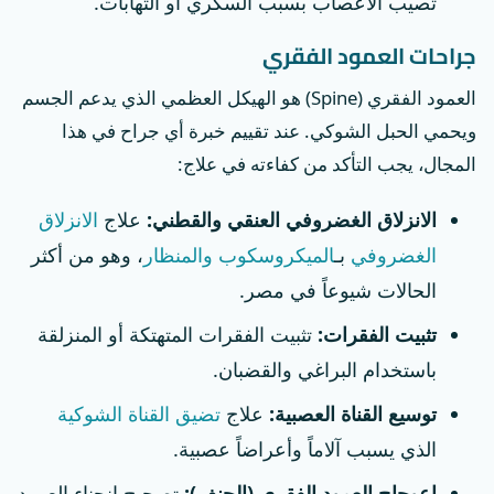
تُصيب الأعصاب بسبب السكري أو التهابات.
جراحات العمود الفقري
العمود الفقري (Spine) هو الهيكل العظمي الذي يدعم الجسم
ويحمي الحبل الشوكي. عند تقييم خبرة أي جراح في هذا
المجال، يجب التأكد من كفاءته في علاج:
الانزلاق الغضروفي العنقي والقطني:
علاج
الانزلاق
الغضروفي
بـ
الميكروسكوب والمنظار
، وهو من أكثر
الحالات شيوعاً في مصر.
تثبيت الفقرات:
تثبيت الفقرات المتهتكة أو المنزلقة
باستخدام البراغي والقضبان.
توسيع القناة العصبية:
علاج
تضيق القناة الشوكية
الذي يسبب آلاماً وأعراضاً عصبية.
اعوجاج العمود الفقري (الجنف):
تصحيح انحناء العمود