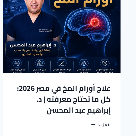
مصر
2026
|
د.
إبراهيم
عبد
المحسن
علاج أورام المخ في مصر 2026:
كل ما تحتاج معرفته | د.
إبراهيم عبد المحسن
علاج
المزيد
أورام