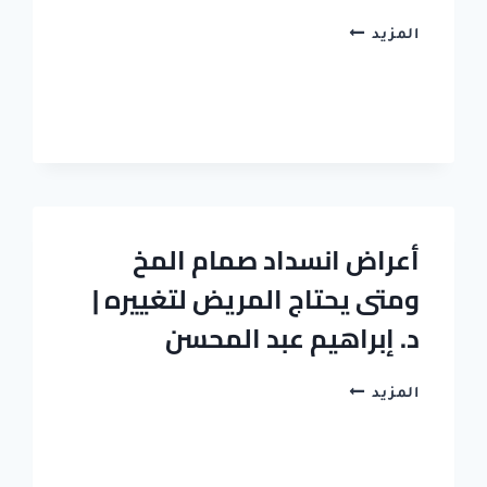
تمارين
المزيد
تقوية
عضلات
الظهر
أعراض انسداد صمام المخ
ومتى يحتاج المريض لتغييره |
د. إبراهيم عبد المحسن
أعراض
المزيد
انسداد
صمام
المخ