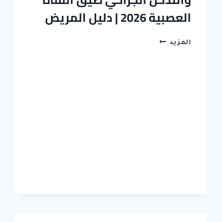
العصبية 2026 | دليل المريض
الفرق
المزيد
بين
العلاج
التحفظي
والتدخل
الجراحي
ضيق
القناة
العصبية
2026
|
دليل
المريض