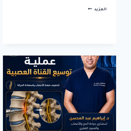
تمارين
المزيد
خشونة
الركبة