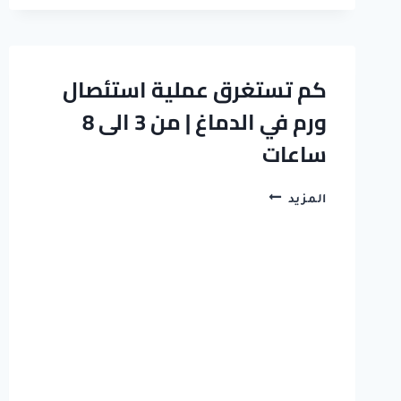
المخ
في
مصر
2026:
كم تستغرق عملية استئصال
كل
ورم في الدماغ | من 3 الى 8
ما
تحتاج
ساعات
معرفته
|
د.
كم
المزيد
إبراهيم
تستغرق
عبد
عملية
المحسن
استئصال
ورم
في
الدماغ
|
من
3