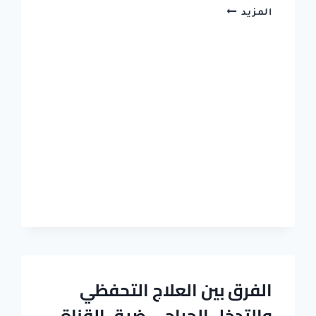
متى
المزيد
يكون
التدخل
الجراحي
هو
الحل
الوحيد
لغضروف
الرقبة
2026
|
د
ابراهيم
عبدالمحسن
الفرق بين العلاج التحفظي
والتدخل الجراحي ضيق القناة