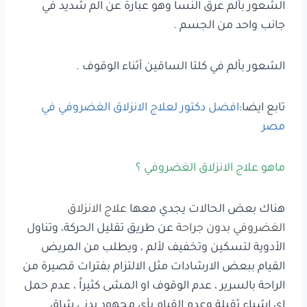
الشعور بألم عرق النسا وهو عبارة عن الم شديد في
جانب واحد من الجسم .
الشعور بألم في كلتا الساقين أثناء الوقوف .
تابع ايضا:
افضل دكتور لعلاج الانزلاق الغضروفي في
مصر
ماهو علاج الانزلاق الغضروفي ؟
هناك بعض الحالات يجدي معها
علاج الانزلاق
الغضروفي بدون جراحة
عن طريق تقليل الحركة، وتناول
الأدوية لتسكين وتخفيف لألم ، ويطلب من المريض
القيام ببعض الارشادات مثل الالتزام بفترات قصيرة من
الراحة بالسرير ، عدم الوقوف او المشى كثيراً ، عدم حمل
اي اشياء ثقيلة وعدم القيام بأي مجهود بدني شاق