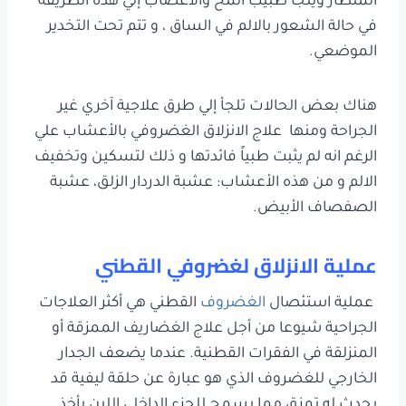
المنظار ويلجأ طبيب المخ والاعصاب إلي هذه الطريقة
في حالة الشعور بالالم في الساق ، و تتم تحت التخدير
الموضعي.
هناك بعض الحالات تلجأ إلي طرق علاجية آخري غير
الجراحة ومنها علاج الانزلاق الغضروفي بالأعشاب علي
الرغم انه لم يثبت طبياً فائدتها و ذلك لتسكين وتخفيف
الالم و من هذه الأعشاب: عشبة الدردار الزلق، عشبة
الصفصاف الأبيض.
عملية الانزلاق لغضروفي القطني
عملية استئصال
الغضروف
القطني هي أكثر العلاجات
الجراحية شيوعا من أجل علاج الغضاريف الممزقة أو
المنزلقة في الفقرات القطنية. عندما يضعف الجدار
الخارجي للغضروف الذي هو عبارة عن حلقة ليفية قد
يحدث له تمزق مما يسمح للجزء الداخلي اللين بأخذ