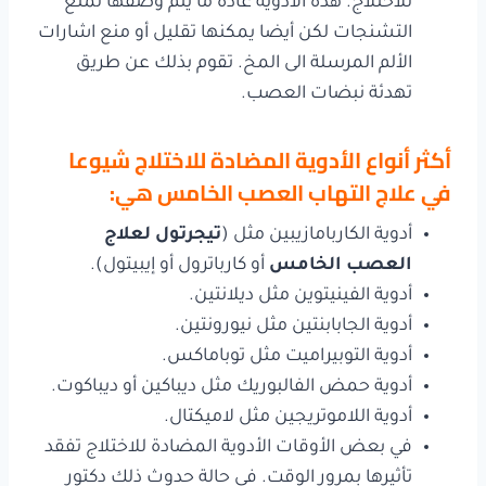
للاختلاج. هذه الأدوية عادة ما يتم وصفها لمنع
التشنجات لكن أيضا يمكنها تقليل أو منع اشارات
الألم المرسلة الى المخ. تقوم بذلك عن طريق
تهدئة نبضات العصب.
أكثر أنواع الأدوية المضادة للاختلاج شيوعا
في علاج التهاب العصب الخامس هي:
أدوية الكاربامازيبين مثل (
تيجرتول لعلاج
العصب الخامس
أو كارباترول أو إيبيتول).
أدوية الفينيتوين مثل ديلانتين.
أدوية الجابابنتين مثل نيورونتين.
أدوية التوبيراميت مثل توباماكس.
أدوية حمض الفالبوريك مثل ديباكين أو ديباكوت.
أدوية اللاموتريجين مثل لاميكتال.
في بعض الأوقات الأدوية المضادة للاختلاج تفقد
تأثيرها بمرور الوقت. في حالة حدوث ذلك دكتور