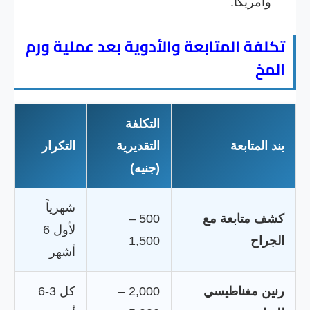
وأمريكا.
تكلفة المتابعة والأدوية بعد عملية ورم
المخ
التكلفة
بند المتابعة
التقديرية
التكرار
(جنيه)
شهرياً
كشف متابعة مع
500 –
لأول 6
الجراح
1,500
أشهر
رنين مغناطيسي
2,000 –
كل 3-6