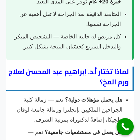
خبرة 20+ عام
يُوفّر على المدى البعيد.
المتابعة الدقيقة بعد الجراحة لا تقل أهمية عن
الجراحة نفسها.
كل مريض له حالته الخاصة — التشخيص المبكر
والتدخل السريع يُحسّنان النتيجة بشكل كبير.
لماذا تختار أ.د. إبراهيم عبد المحسن لعلاج
ورم المخ؟
هل يحمل مؤهلات دولية؟
نعم — زمالة كلية
الجراحين الملكيين بإنجلترا وزمالة جامعة لوفان
ببلجيكا، إضافةً لدكتوراه بمرتبة الشرف.
هل يعمل في مستشفيات جامعية؟
نعم —