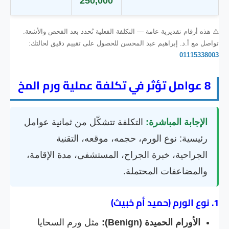
250,000
⚠️ هذه أرقام تقديرية عامة — التكلفة الفعلية تُحدد بعد الفحص والأشعة.
تواصل مع أ.د. إبراهيم عبد المحسن للحصول على تقييم دقيق لحالتك:
01115338003
8 عوامل تؤثر في تكلفة عملية ورم المخ
الإجابة المباشرة:
التكلفة تتشكّل من ثمانية عوامل
رئيسية: نوع الورم، حجمه، موقعه، التقنية
الجراحية، خبرة الجراح، المستشفى، مدة الإقامة،
والمضاعفات المحتملة.
1. نوع الورم (حميد أم خبيث)
الأورام الحميدة (Benign):
مثل ورم السحايا