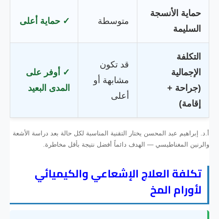
حماية الأنسجة
متوسطة
✓ حماية أعلى
السليمة
التكلفة
قد تكون
الإجمالية
✓ أوفر على
مشابهة أو
(جراحة +
المدى البعيد
أعلى
إقامة)
أ.د. إبراهيم عبد المحسن يختار التقنية المناسبة لكل حالة بعد دراسة الأشعة
والرنين المغناطيسي — الهدف دائماً أفضل نتيجة بأقل مخاطرة.
تكلفة العلاج الإشعاعي والكيميائي
لأورام المخ