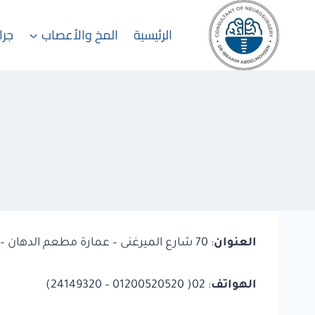
لتجاوز
لى
الرئيسية
المخ والأعصاب
جرا
لمحتوى
العنوان
: 70 شارع الميرغنى – عمارة مطعم الدهان – مصر الجديدة – القاهرة – مصر
الهواتف
: 02( 01200520520 – 24149320)