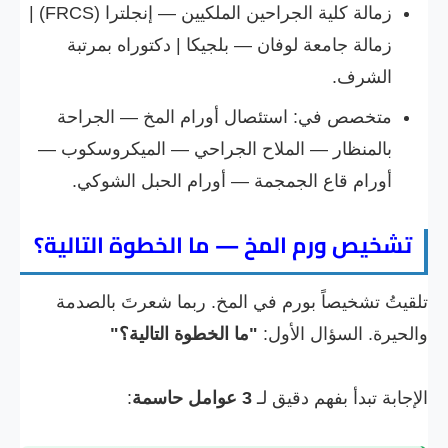
زمالة كلية الجراحين الملكيين — إنجلترا (FRCS) |
زمالة جامعة لوفان — بلجيكا | دكتوراه بمرتبة
الشرف.
متخصص في: استئصال أورام المخ — الجراحة
بالمنظار — الملاح الجراحي — الميكروسكوب —
أورام قاع الجمجمة — أورام الحبل الشوكي.
تشخيص ورم المخ — ما الخطوة التالية؟
تلقيتُ تشخيصاً بورم في المخ. ربما شعرتَ بالصدمة
والحيرة. السؤال الأول:
"ما الخطوة التالية؟"
الإجابة تبدأ بفهم دقيق لـ
3 عوامل حاسمة
: