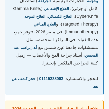
. الخيارات الرئيسية:
(استئصال
وحجمه
الجراحة
كامل أو جزئي)،
(Gamma Knife,
العلاج الإشعاعي
،
CyberKnife)،
العلاج الكيميائي
العلاج الموجه
(Targeted Therapy)، و
العلاج المناعي
(Immunotherapy). في مصر 2026، تتوفر جميع
هذه التقنيات في المراكز المتخصصة مثل
مستشفيات جامعة عين شمس مع
أ.د. إبراهيم عبد
، أستاذ جراحة المخ والأعصاب — زميل
المحسن
كلية الجراحين الملكيين بإنجلترا.
للحجز والاستشارة:
|
01115338003
حجز كشف عن
بعد
علاج أورام المخ في القاهرة ومصر الجديدة 2026