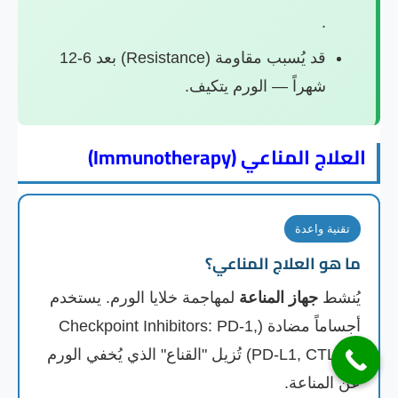
.
قد يُسبب مقاومة (Resistance) بعد 6-12
شهراً — الورم يتكيف.
العلاج المناعي (Immunotherapy)
تقنية واعدة
ما هو العلاج المناعي؟
يُنشط
جهاز المناعة
لمهاجمة خلايا الورم. يستخدم
أجساماً مضادة (Checkpoint Inhibitors: PD-1,
PD-L1, CTLA-4) تُزيل "القناع" الذي يُخفي الورم
عن المناعة.