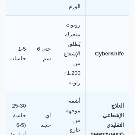
الورم
روبوت
متحرك
يُطلق
حتى 6
1-5
CyberKnife
الإشعاع
سم
جلسات
من
1,200+
زاوية
أشعة
العلاج
25-30
موجهة
الإشعاعي
أي
جلسة
من
التقليدي
حجم
(5-6
خارج
(IMRT/VMAT)
أسابيع)