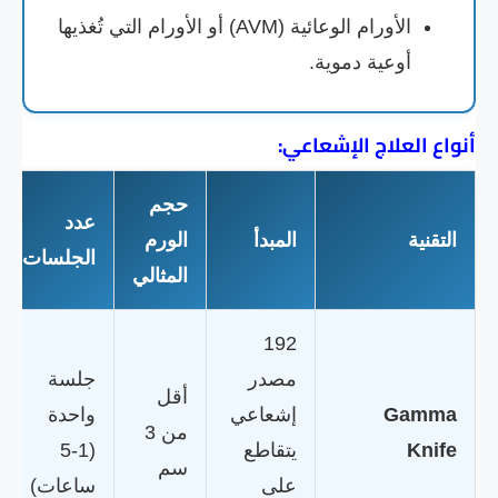
الأورام الوعائية (AVM) أو الأورام التي تُغذيها
أوعية دموية.
أنواع العلاج الإشعاعي:
حجم
عدد
التقنية
المبدأ
الورم
الجلسات
المثالي
192
مصدر
جلسة
أقل
Gamma
إشعاعي
واحدة
من 3
Knife
يتقاطع
(1-5
سم
على
ساعات)