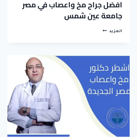
افضل جراح مخ واعصاب في مصر
جامعة عين شمس
افضل
المزيد
جراح
مخ
واعصاب
في
مصر
جامعة
عين
شمس