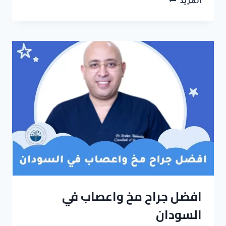
المزيد
دكتور
مخ
واعصاب
في
السودان
افضل جراح مخ واعصاب في
السودان