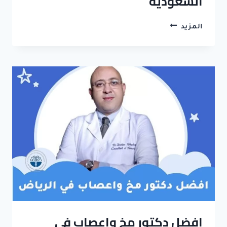
السعودية
افضل
المزيد
دكتور
مخ
واعصاب
في
جدة
السعودية
افضل دكتور مخ واعصاب في