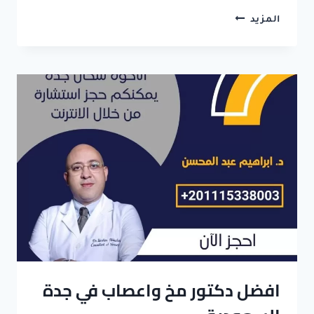
افضل
المزيد
جراح
مخ
واعصاب
في
السودان
افضل دكتور مخ واعصاب في جدة