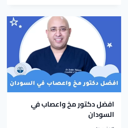
لعلاج
الانزلاق
الغضروفي
في
مصر
–
القاهرة
|
د.
إبراهيم
عبد
المحسن
افضل دكتور مخ واعصاب في
السودان
افضل