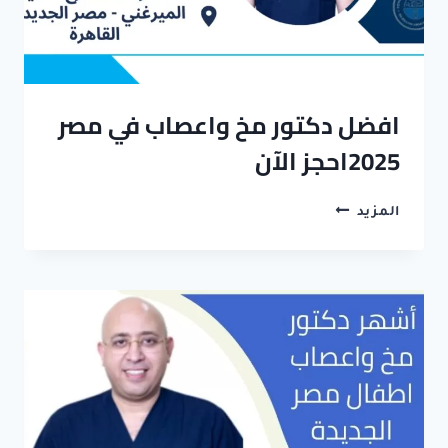
افضل دكتور مخ واعصاب في مصر
2025احجز الآن
افضل
المزيد
دكتور
مخ
واعصاب
في
مصر
2025احجز
الآن