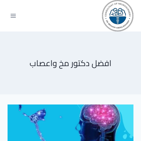
لتجاوز
لى
لمحتوى
افضل دكتور مخ واعصاب