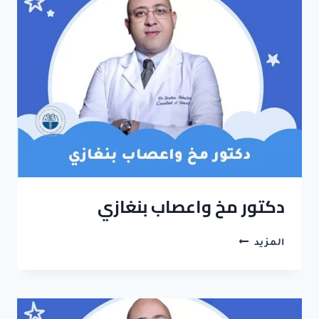
عدن
اليمن
دكتور مخ واعصاب بنغازي
دكتور
المزيد
مخ
واعصاب
بنغازي