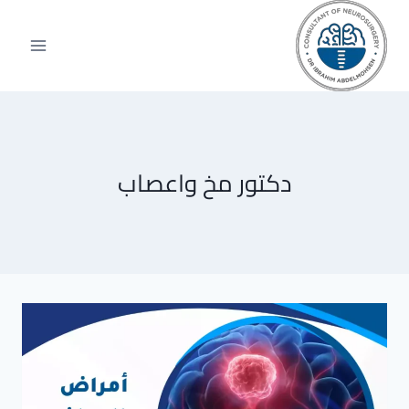
لتجاوز
لى
لمحتوى
دكتور مخ واعصاب