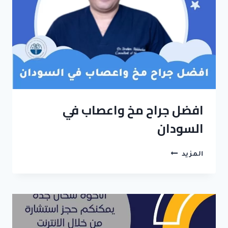
افضل جراح مخ واعصاب في
السودان
افضل
المزيد
جراح
مخ
واعصاب
في
السودان