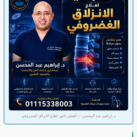
د. إبراهيم عبد المحسن — أفضل دكتور لعلاج الانزلاق الغضروفي