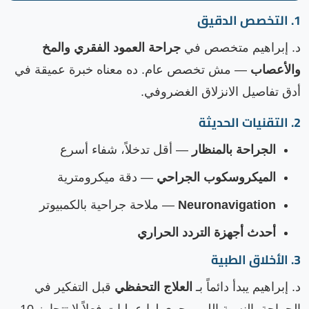
1. التخصص الدقيق
د. إبراهيم متخصص في
جراحة العمود الفقري والمخ
والأعصاب
— مش تخصص عام. ده معناه خبرة عميقة في
أدق تفاصيل الانزلاق الغضروفي.
2. التقنيات الحديثة
الجراحة بالمنظار
— أقل تدخلاً، شفاء أسرع
الميكروسكوب الجراحي
— دقة ميكرومترية
Neuronavigation
— ملاحة جراحية بالكمبيوتر
أحدث أجهزة التردد الحراري
3. الأخلاق الطبية
د. إبراهيم يبدأ دائماً بـ
العلاج التحفظي
قبل التفكير في
الجراحة. النسبة اللي بيجري لها عمليات فعلاً لا تتجاوز 10-