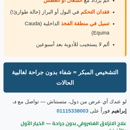
ألم يزداد مع
السعال أو العطس
فقدان التحكم
في البول أو البراز (حالة طوارئ!)
تنميل في منطقة الفخذ
الداخلية (Cauda
Equina)
ألم لا يستجيب للأدوية بعد أسبوعين
التشخيص المبكر = شفاء بدون جراحة لغالبية
الحالات
لو عندك أي عرض من دول، متستناش — تواصل مع
د.
إبراهيم
فوراً على
01115338003
علاج الانزلاق الغضروفي بدون جراحة — الخيار الأول