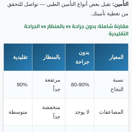
التأمين:
تقبل بعض أنواع التأمين الطبي — تواصل للتحقق
من تغطية تأمينك.
مقارنة شاملة: بدون جراحة vs بالمنظار vs الجراحة
التقليدية
بدون
المعيار
بالمنظار
تقليدية
جراحة
نسبة
مرتفعة
90%
80-90%
النجاح
جداً
منخفضة
المضاعفات
لا يوجد
متوسطة
جداً