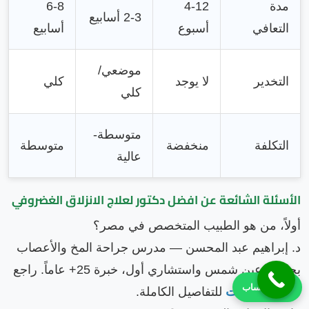
مدة
4-12
6-8
2-3 أسابيع
التعافي
أسبوع
أسابيع
موضعي/
التخدير
لا يوجد
كلي
كلي
متوسطة-
التكلفة
منخفضة
متوسطة
عالية
الأسئلة الشائعة عن
افضل دكتور لعلاج الانزلاق الغضروفي
أولاً، من هو الطبيب المتخصص في مصر؟
د. إبراهيم عبد المحسن — مدرس جراحة المخ والأعصاب
بجامعة عين شمس واستشاري أول، خبرة 25+ عاماً. راجع
احجز واتساب
قسم المؤهلات
للتفاصيل الكاملة.